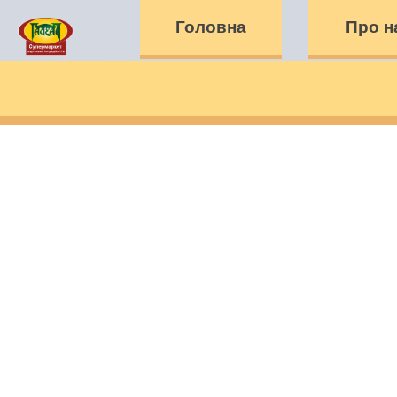
Головна
Про н