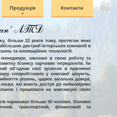
Продукція
Контакти
RU
ку, більше 22 років тому, протягом яких
найбільших дистриб’юторських компаній в
ішень та інноваційних технологій.
 менеджери, закохані в свою роботу та
витку бізнесу харчових інгредієнтів. Їм
кий об’єднав свої зусилля в прагненні
зору співробітників у компанії цінують,
рийняття рішень, царює загальна довіра,
 люди, які мають доступ до неймовірних
мпанію і працювати на максимумі своїх
ків нараховує більше 50 чоловік. Основні
тичний, транспортний, фінансовий та