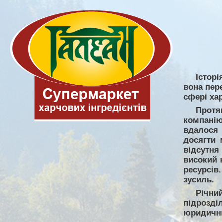
Істор
вона пер
сфері хар
Протя
компанію
вдалося 
досягти 
відсутня
високий 
ресурсів
зусиль.
Річний
підрозд
юридични