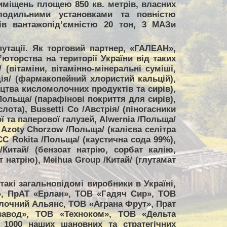
иміщень площею 850 кв. метрів, власних
лодильними установками та повністю
ів вантажопід’ємністю 20 тон, 3 МАЗи
утації. Як торговий партнер, «ГАЛЕАН»,
торства на території України від таких
 (вітаміни, вітамінно-мінеральні суміші,
дія/ (фармакопейний хлористий кальцій),
ицтва кисломолочних продуктів та сирів),
/Польща/ (парафінові покриття для сирів),
та), Bussetti Co /Австрія/ (піногасники
 та паперової галузей, Alwernia /Польща/
 Azoty Chorzow /Польща/ (калієва селітра
CC Rokita /Польща/ (каустична сода 99%),
/Китай/ (бензоат натрію, сорбат калію,
т натрію), Meihua Group /Китай/ (глутамат
акі загальновідомі виробники в Україні,
», ПрАТ «Ерлан», ТОВ «Гадяч Сир», ТОВ
лочний Альянс, ТОВ «Аграна Фрут», Прат
завод», ТОВ «Техноком», ТОВ «Дельта
1000 наших шановних та стратегічних