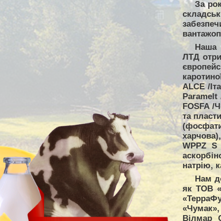
За ро
складсь
забезпе
вантажопі
Наша 
ЛТД отри
європейс
каротино
ALCE /Іт
Paramelt 
FOSFA /Ч
та пласт
(фосфати
харчова)
WPPZ S A
аскорбіно
натрію, к
Нам д
як ТОВ «
«ТерраФу
«Чумак»
Вілмар 