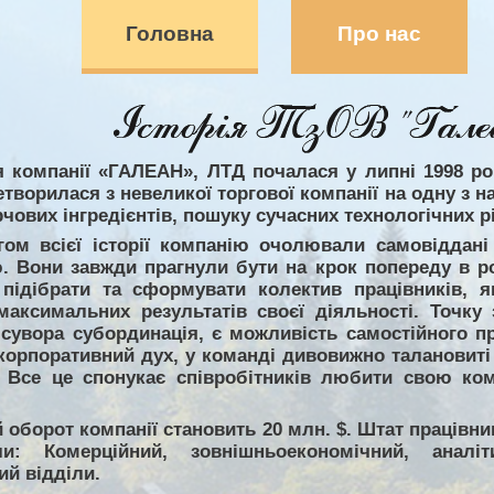
Головна
Про нас
ія компанії «ГАЛЕАН», ЛТД почалася у липні 1998 ро
етворилася з невеликої торгової компанії на одну з 
чових інгредієнтів, пошуку сучасних технологічних р
гом всієї історії компанію очолювали самовіддані
. Вони завжди прагнули бути на крок попереду в роз
підібрати та сформувати колектив працівників, я
максимальних результатів своєї діяльності. Точку 
 сувора субординація, є можливість самостійного п
корпоративний дух, у команді дивовижно талановиті
. Все це спонукає співробітників любити свою ко
 оборот компанії становить 20 млн. $. Штат працівни
іли: Комерційний, зовнішньоекономічний, аналі
й відділи.