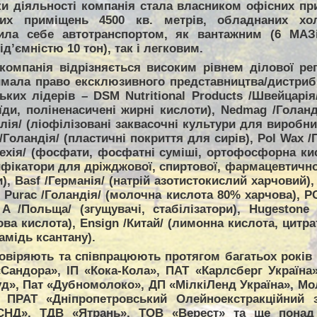
ки діяльності компанія стала власником офісних пр
ких приміщень 4500 кв. метрів, обладнаних хо
чила себе автотранспортом, як вантажним (6 МАЗ
д’ємністю 10 тон), так і легковим.
компанія відрізняється високим рівнем ділової реп
мала право ексклюзивного представництва/дистриб’ю
ьких лідерів – DSM Nutritional Products /Швейцарія/
їди, поліненасичені жирні кислоти), Nedmag /Голан
алія/ (ліофілізовані заквасочні культури для виробн
/Голандія/ (пластичні покриття для сирів), Pol Wax 
ехія/ (фосфати, фосфатні суміші, ортофосфорна кисло
ифікатори для дріжджової, спиртової, фармацевтичної
), Basf /Германія/ (натрій азотистокислий харчовий),
, Purac /Голандія/ (молочна кислота 80% харчова), P
 /Польща/ (згущувачі, стабілізатори), Hugestone 
ва кислота), Ensign /Китай/ (лимонна кислота, цитра
амідь ксантану).
овіряють та співпрацюють протягом багатьох років т
Сандора», ІП «Кока-Кола», ПАТ «Карлсберг Україна
д», Пат «Дубномолоко», ДП «МілкіЛенд Україна», Мо
, ПРАТ «Дніпропетровський Олейноекстракційний 
СНД», ТДВ «Ятрань», ТОВ «Верест» та ще понад 