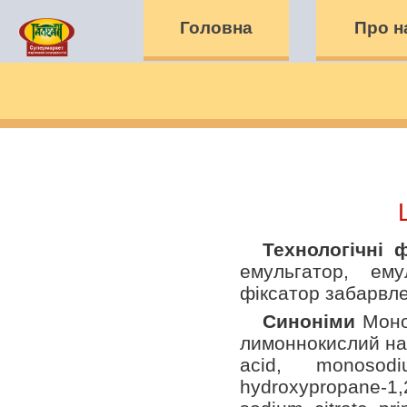
Головна
Про н
Технологічні 
емульгатор, ему
фіксатор забарвл
Синоніми
Моно
лимоннокислий натр
acid, monosodi
hydroxypropane-1,2