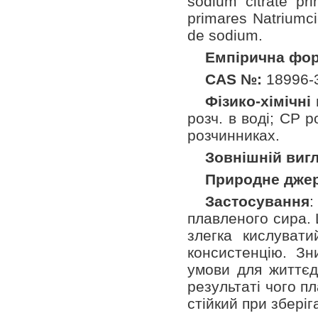
sodium citrate pri
primares Natriumci-
de sodium.
Емпірична фо
CAS №:
18996-
Фізико-хімічні
розч. в воді; СР р
розчинниках.
Зовнішній виг
Природне дже
Застосування
:
плавленого cира.
злегка кислувати
консистенцію. З
умови для життєді
результаті чого п
стійкий при зберіг