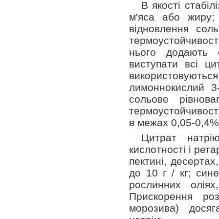
В якості стабіл
м'яса або жиру;
відновлення соль
термоустойчивос
нього додають с
виступати всі ци
використовуються 
лимоннокислий 3
сольове рівнова
термоустойчивости
в межах 0,05-0,4%
Цитрат натрі
кислотності і рет
пектині, десертах
до 10 г / кг; син
рослинних оліях
Прискорення роз
морозива) досяг